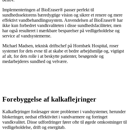
Implementeringen af BioEraser® passer perfekt til
sundhedssektorens bæredygtige vision og sikrer et renere og mere
effektivt vandbehandlingssystem. Anvendelsen af BioEraser® har
ikke kun forbedret vandkvaliteten i disse sundhedsfaciliteter, men
har også resulteret i mærkbare besparelser på vedligeholdelse og
service af vandsystemerne.
Michael Madsen, teknisk driftschef på Hornbæk Hospital, roser
systemet for dets evne til at skabe et bedre arbejdsmiljø og, vigtigst
af alt, for dets rolle i at beskytte patienter, besøgende og
medarbejderes sundhed og velvære.
Forebyggelse af kalkaflejringer
Kalkaflejringer forårsager store problemer i vandsystemer, herunder
blokeringer, nedsat effektivitet i vandvarmere og forringet
vandkvalitet. Disse udfordringer fører ofte til øgede omkostninger til
vedligeholdelse, drift og energitab.