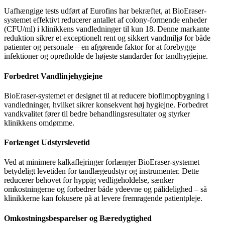
Uafhængige tests udført af Eurofins har bekræftet, at BioEraser-
systemet effektivt reducerer antallet af colony-formende enheder
(CFU/ml) i klinikkens vandledninger til kun 18. Denne markante
reduktion sikrer et exceptionelt rent og sikkert vandmiljø for både
patienter og personale – en afgørende faktor for at forebygge
infektioner og opretholde de højeste standarder for tandhygiejne.
Forbedret Vandlinjehygiejne
BioEraser-systemet er designet til at reducere biofilmopbygning i
vandledninger, hvilket sikrer konsekvent høj hygiejne. Forbedret
vandkvalitet fører til bedre behandlingsresultater og styrker
klinikkens omdømme.
Forlænget Udstyrslevetid
Ved at minimere kalkaflejringer forlænger BioEraser-systemet
betydeligt levetiden for tandlægeudstyr og instrumenter. Dette
reducerer behovet for hyppig vedligeholdelse, sænker
omkostningerne og forbedrer både ydeevne og pålidelighed – så
klinikkerne kan fokusere på at levere fremragende patientpleje.
Omkostningsbesparelser og Bæredygtighed